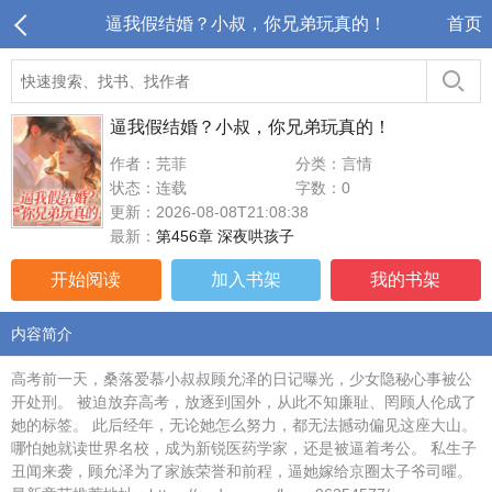
逼我假结婚？小叔，你兄弟玩真的！
首页
逼我假结婚？小叔，你兄弟玩真的！
作者：芫菲
分类：言情
状态：连载
字数：0
更新：2026-08-08T21:08:38
最新：
第456章 深夜哄孩子
开始阅读
加入书架
我的书架
内容简介
高考前一天，桑落爱慕小叔叔顾允泽的日记曝光，少女隐秘心事被公
开处刑。 被迫放弃高考，放逐到国外，从此不知廉耻、罔顾人伦成了
她的标签。 此后经年，无论她怎么努力，都无法撼动偏见这座大山。
哪怕她就读世界名校，成为新锐医药学家，还是被逼着考公。 私生子
丑闻来袭，顾允泽为了家族荣誉和前程，逼她嫁给京圈太子爷司曜。