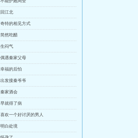
：不能护她周全
：回江北
：奇特的相见方式
：简然吃醋
：生闷气
：偶遇秦家父母
：幸福的后怕
：出发接秦爷爷
：秦家酒会
：早就得了病
章：喜欢一个好讨厌的男人
：明白处境
：怀孕了