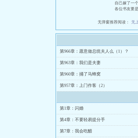
自己嫁了一
各位书友要
无弹窗推荐阅读：
无
第966章：愿意做总统夫人么（1）？
第963章：我们是夫妻
第960章：捅了马蜂窝
第957章：上门作客（2）
第1章：闪婚
第4章：不要轻易提分手
第7章：我会吃醋