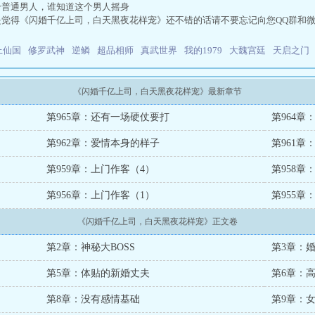
个普通男人，谁知道这个男人摇身
是觉得《闪婚千亿上司，白天黑夜花样宠》还不错的话请不要忘记向您QQ群和
上仙国
修罗武神
逆鳞
超品相师
真武世界
我的1979
大魏宫廷
天启之门
《闪婚千亿上司，白天黑夜花样宠》最新章节
第965章：还有一场硬仗要打
第964章
第962章：爱情本身的样子
第961章
第959章：上门作客（4）
第958章
第956章：上门作客（1）
第955章
《闪婚千亿上司，白天黑夜花样宠》正文卷
第2章：神秘大BOSS
第3章：
第5章：体贴的新婚丈夫
第6章：
第8章：没有感情基础
第9章：