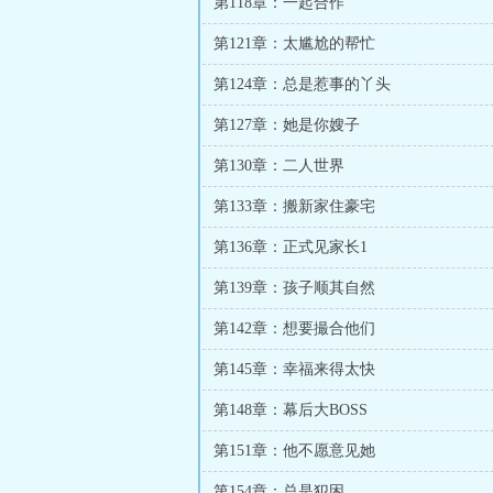
第118章：一起合作
第121章：太尴尬的帮忙
第124章：总是惹事的丫头
第127章：她是你嫂子
第130章：二人世界
第133章：搬新家住豪宅
第136章：正式见家长1
第139章：孩子顺其自然
第142章：想要撮合他们
第145章：幸福来得太快
第148章：幕后大BOSS
第151章：他不愿意见她
第154章：总是犯困