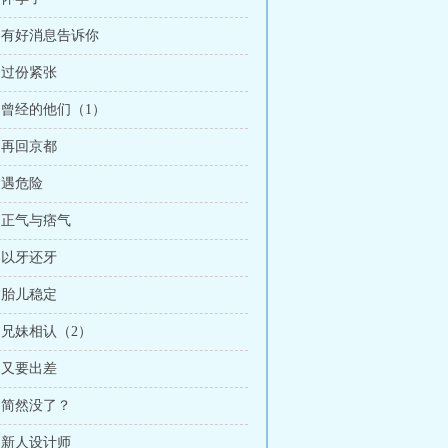
：有好消息告诉你
：过份紧张
：曾经的他们（1）
：再回京都
：遇危险
：正气与痞气
：以牙还牙
：胎儿稳定
：兄妹相认（2）
：又要出差
：简然没了？
：新人设计师