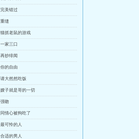
：完美错过
：重缝
：猫抓老鼠的游戏
：一家三口
：再炒绯闻
：你的自由
：请大然然吃饭
章：嫂子就是哥的一切
：强吻
：同情心被狗吃了
：最可怜的人
：合适的男人