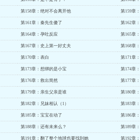
第158章：绝对不会离开他
第159章
第161章：秦先生傻了
第162章
第164章：孕吐反应
第165章
第167章：史上第一好丈夫
第168章
第170章：表白
第171章
第173章：想绑的是小宝
第174章
第176章：救出简然
第177章
第179章：亲生父亲是谁
第180章
第182章：兄妹相认（1）
第183章
第185章：宝宝在动了
第186章
第188章：还有未来么？
第189章
第191章：翻了整个地球也要找到她
第192章