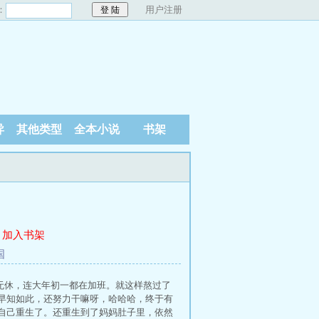
：
用户注册
异
其他类型
全本小说
书架
加入书架
国
年无休，连大年初一都在加班。就这样熬过了
早知如此，还努力干嘛呀，哈哈哈，终于有
自己重生了。还重生到了妈妈肚子里，依然