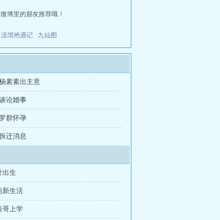
和微博里的朋友推荐哦！
流氓艳遇记
九仙图
章 杨素素出主意
章 谈论婚事
章 罗群怀孕
章 拆迁消息
叶出生
始新生活
表哥上学