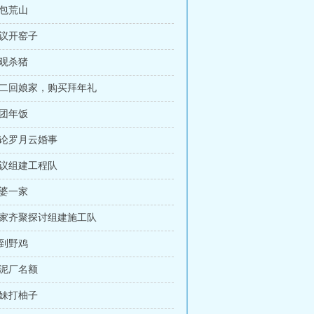
承包荒山
商议开窑子
围观杀猪
 初二回娘家，购买拜年礼
吃团年饭
谈论罗月云婚事
提议组建工程队
姑婆一家
 三家齐聚探讨组建施工队
抓到野鸡
水泥厂名额
兄妹打柚子