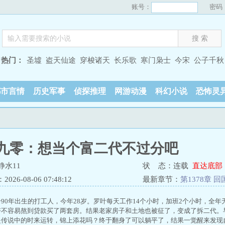
账号：
密码
热门：
圣墟
盗天仙途
穿梭诸天
长乐歌
寒门枭士
今宋
公子千秋
都市言情
历史军事
侦探推理
网游动漫
科幻小说
恐怖灵
九零：想当个富二代不过分吧
静水11
状 态：连载
直达底部
26-08-06 07:48:12
最新章节：
第1378章 回
90年出生的打工人，今年28岁。罗叶每天工作14个小时，加班2个小时，全
好不容易熬到贷款买了两套房。结果老家房子和土地也被征了，变成了拆二代。
是传说中的时来运转，锦上添花吗？终于翻身了可以躺平了，结果一觉醒来发现