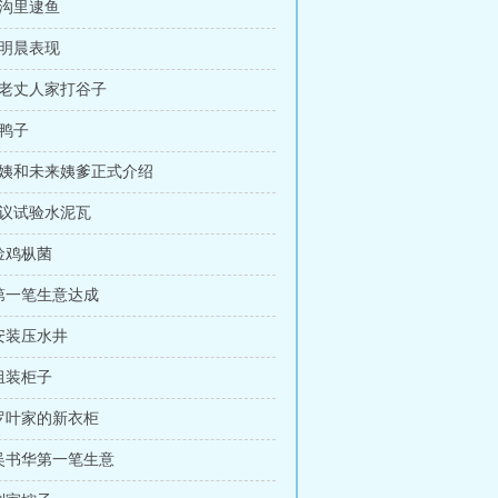
河沟里逮鱼
周明晨表现
帮老丈人家打谷子
放鸭子
 小姨和未来姨爹正式介绍
提议试验水泥瓦
 捡鸡枞菌
 第一笔生意达成
 安装压水井
 组装柜子
 罗叶家的新衣柜
 吴书华第一笔生意