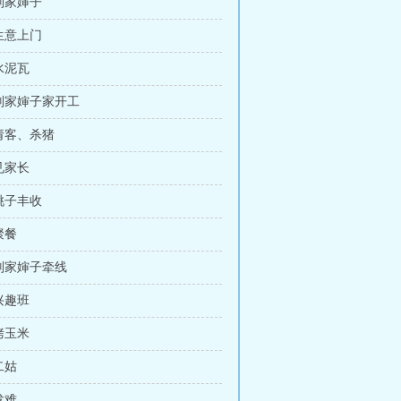
 刘家婶子
 生意上门
 水泥瓦
 刘家婶子家开工
 请客、杀猪
 见家长
 桃子丰收
聚餐
 刘家婶子牵线
 兴趣班
 烤玉米
二姑
发难