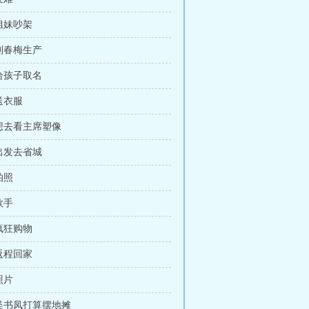
 姐妹吵架
 刘春梅生产
 给孩子取名
 送衣服
 想去看主席塑像
 出发去省城
拍照
歌手
 疯狂购物
 返程回家
照片
 吴书凤打算摆地摊