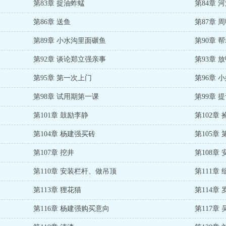
第83章 捉油蚱蜢
第84章 
第86章 送鱼
第87章 
第89章 小水沟里面碾鱼
第90章 
第92章 谈论郑立强亲事
第93章 
第95章 第一次上门
第96章
第98章 试用期第一课
第99章 
第101章 鼓励李静
第102章
第104章 杨建强买砖
第105章
第107章 挖井
第108章
第110章 安装栏杆、做吊顶
第111章
第113章 狸花猫
第114章
第116章 杨建强购买意向
第117章