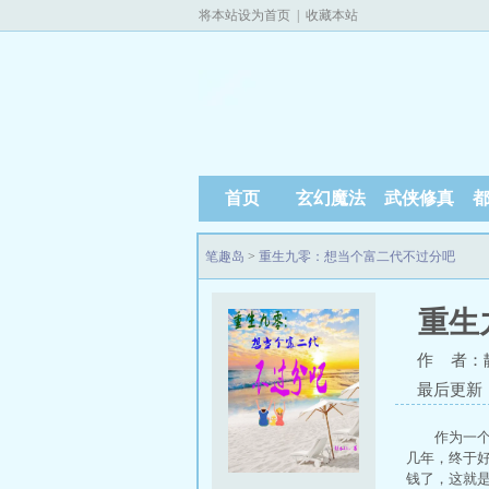
将本站设为首页
|
收藏本站
首页
玄幻魔法
武侠修真
笔趣岛
>
重生九零：想当个富二代不过分吧
重生
作 者：
最后更新：20
作为一个
几年，终于
钱了，这就