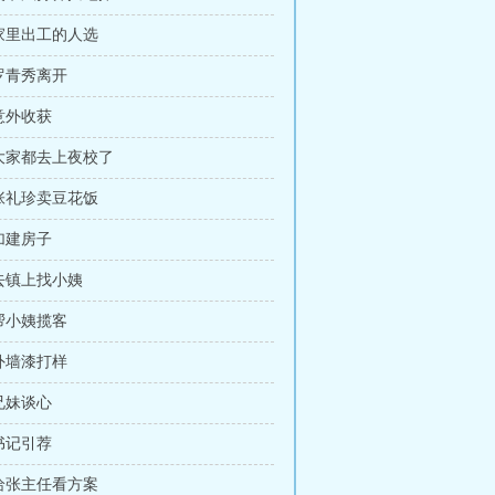
 家里出工的人选
 罗青秀离开
 意外收获
 大家都去上夜校了
 张礼珍卖豆花饭
 加建房子
 去镇上找小姨
 帮小姨揽客
 外墙漆打样
 兄妹谈心
 书记引荐
 给张主任看方案