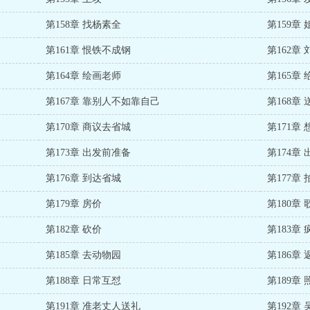
第158章 找杨素全
第159章
第161章 恨铁不成钢
第162章
第164章 绘画老师
第165章
第167章 靠别人不如靠自己
第168章
第170章 商议去省城
第171章
第173章 出发前准备
第174章
第176章 到达省城
第177章 
第179章 房价
第180章 
第182章 砍价
第183章
第185章 去动物园
第186章
第188章 日常互怼
第189章 
第191章 准老丈人送礼
第192章