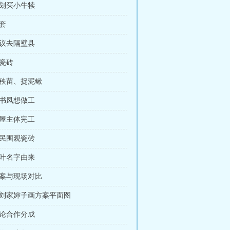
计划买小牛犊
入套
商议去隔壁县
订瓷砖
育秧苗、捉泥鳅
吴书凤想做工
房屋主体完工
村民围观瓷砖
罗叶名字由来
方案与现场对比
 给刘家婶子画方案平面图
谈论合作分成