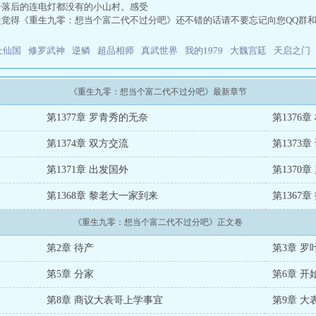
个落后的连电灯都没有的小山村。感受
是觉得《重生九零：想当个富二代不过分吧》还不错的话请不要忘记向您QQ群
上仙国
修罗武神
逆鳞
超品相师
真武世界
我的1979
大魏宫廷
天启之门
《重生九零：想当个富二代不过分吧》最新章节
第1377章 罗青秀的无奈
第1376
第1374章 双方交流
第1373
第1371章 出发国外
第1370
第1368章 黎老大一家到来
第1367
《重生九零：想当个富二代不过分吧》正文卷
第2章 待产
第3章 罗
第5章 分家
第6章 开
第8章 商议大表哥上学事宜
第9章 大