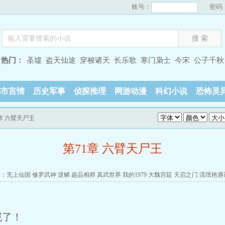
账号：
密码
热门：
圣墟
盗天仙途
穿梭诸天
长乐歌
寒门枭士
今宋
公子千秋
都市言情
历史军事
侦探推理
网游动漫
科幻小说
恐怖灵
1章 六臂天尸王
第71章 六臂天尸王
读：
无上仙国
修罗武神
逆鳞
超品相师
真武世界
我的1979
大魏宫廷
天启之门
流氓艳遇
屁了！