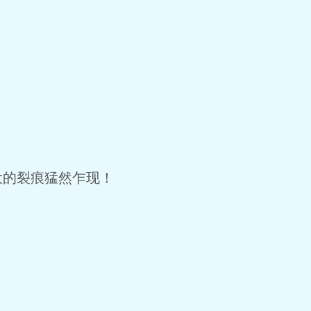
的裂痕猛然乍现！