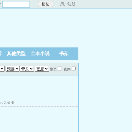
：
用户注册
异
其他类型
全本小说
书架
翻页
夜间
记
九仙图