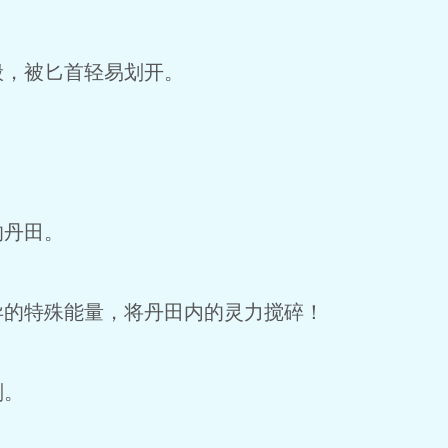
，被匕首轻易划开。
丹田。
的特殊能量，将丹田内的灵力搅碎！
划。