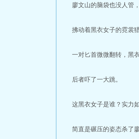
廖文山的脑袋也没人管，
拂动着黑衣女子的霓裳猎
一对匕首微微翻转，黑衣
后者吓了一大跳。
这黑衣女子是谁？实力如
简直是碾压的姿态杀了廖