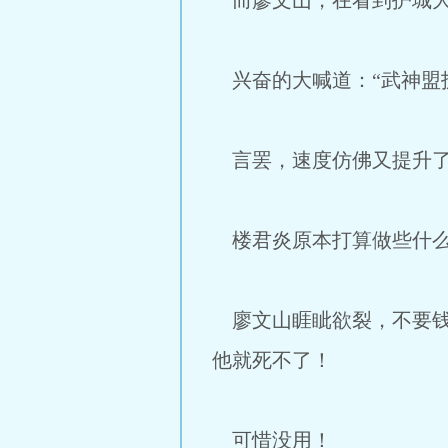
而廖文山，在看到护城大
兴奋的大喊道：“武神盟
言罢，速度仿佛又提升了
楼君炎原本打算做些什么
廖文山睚眦欲裂，不要钱
他就死不了！
可惜没用！