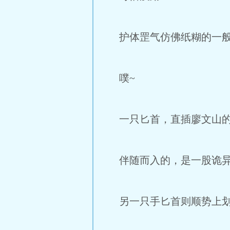
护体罡气仿佛纸糊的一般
噗~
一只匕首，直插廖文山的
伴随而入的，是一股诡异
另一只手匕首则顺势上