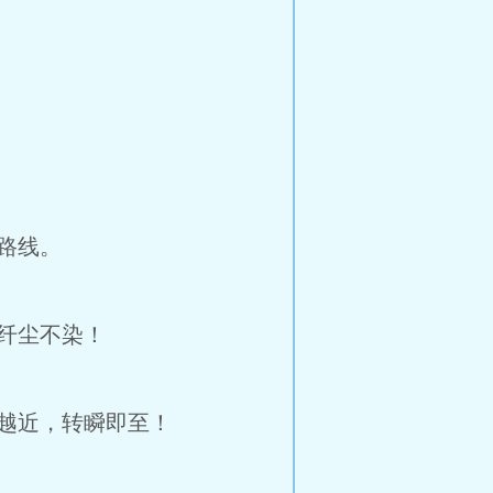
路线。
纤尘不染！
越近，转瞬即至！