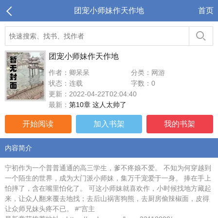
团宠小师妹作天作地
首页
团宠小师妹作天作地
作者：卿呆呆
分类：网游
状态：连载
字数：0
更新：2022-04-22T02:04:40
最新：
第10章 这人太帅了
开始阅读
加入书架
我的书架
内容简介
宁初作为一个普普通通的高三学生，爹不疼娘不爱。 不知为何穿越到
一个陌生的世界，成为大门派小师妹，集万千宠爱于一身。 捧在手上
怕摔了，含在嘴里怕化了。 可这小师妹就喜欢作，小时候找地方藏起
来，让众人翻来覆去地找；去后山祸害狗熊，去厨房偷辣椒面，皮得
让众师兄妹头疼不已。 #“宫主